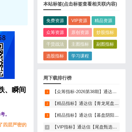
本站标签(点击标签查看相关联内容)
免费资源
VIP资源
精品资源
众筹资源
原创资源
炒股指标
干货战法
主图指标
副图指标
选股指标
学习课程
周下载排行榜
跌、瞬间
【众筹指标-2026第38期】通达信【分歧转多】指标，主图、副图、选股，首板分歧低吸二波行情，信号少，胜率高，手机电脑通达信通用
【精品指标】通达信【青龙尾盘】指标，副图排序，分时主图，排序潜伏，次日套利，信号可回看，超短策略，仅限电脑通达信使用
参考。
【精品指标】通达信【暮盘阴阳序】指标，副图排序，尾盘选股，电脑版量化辅助工具，尾盘排序，信号全天不变，仅限电脑通达信使用
了四层严密的
【VIP指标】通达信【尾盘甄选排序】指标，副图排序，短线打造的尾盘战法，今买明卖超短战法，信号可回测，仅限电脑通达信使用