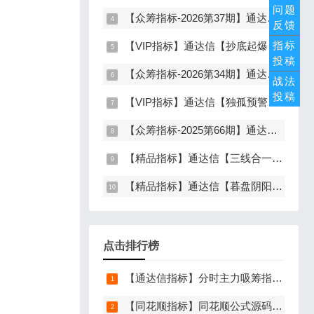
问题
【众筹指标-2026第37期】通达信【谛听竞价】指标，副图排序、选股，原价5980元的早盘竞价指标，可回测历史数据，信号全天不变，开放源码可永久使用，手机电脑通达信通用
反馈
指标
【VIP指标】通达信【抄底起爆】指标，主图、副图、选股，趋势缩量放量三重信号确认，解决抄底总在半山腰难题，手机电脑通达信通用
投稿
【众筹指标-2026第34期】通达信【空间分歧转一致】指标，主图、副图、选股，中长线波段低吸，分歧后一致量化信号，低吸二波，无未来函数，手机电脑通达信通用
战法
投稿
【VIP指标】通达信【独孤预警】指标，副图、选股，码力金矿独创趋势企稳预警，无未来函数，手机电脑通达信通用
【众筹指标-2025第66期】通达信【底定三秦】指标，主图、副图、选股，连板龙头低吸精准量化，出票少而精，五年平均胜率92%，手机电脑通达信通用
【精品指标】通达信【三线合一】指标，三线粘合必涨，无未来函数，手机电脑通达信通用
【精品指标】通达信【暮盘阴阳序】指标，副图排序，尾盘选股，电脑版量化辅助工具，尾盘排序，信号全天不变，仅限电脑通达信使用
点击排行榜
【通达信指标】分时主力吸筹指标公式，分时量中显主力（分时副图）
【同花顺指标】同花顺公式源码导入方法详细图文教程