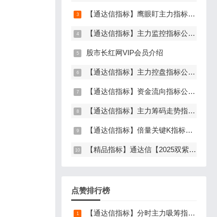
【通达信指标】鹰眼盯主力指标公式，发现主力异动资金（副图+选股）
【通达信指标】主力监控指标公式，监控主力资金和筹码异动（副图+选股）
股市长红网VIP会员介绍
【通达信指标】主力控盘指标公式，监控到主力控盘时间越长，后期爆发力越大（副图+选股）
【通达信指标】资金流向指标公式，主力加速建仓（副图+选股）
【通达信指标】主力筹码走势指标公式，主力吸筹，筹码集中度解析，挖掘大资金信号（副图+选股）
【通达信指标】倍量关键K指标公式，倍量三合一，关键起涨K线（主图+副图+选股）
【精品指标】通达信【2025双紫擒龙】指标，新版主图、副图、选股，主力吸筹套装，手机电脑通达信通用
点赞排行榜
【通达信指标】分时主力吸筹指标公式，分时量中显主力（分时副图）