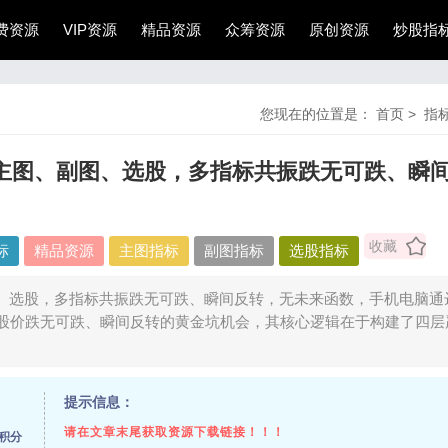
费资源
VIP资源
精品资源
众筹资源
原创资源
炒股指
您现在的位置是：
首页
>
指
主图、副图、选股，多指标共振跌无可跌、瞬
收藏
标
精品资源
主图指标
副图指标
选股指标
、选股，多指标共振跌无可跌、瞬间反转，无未来函数，手机电脑通
股价跌无可跌、瞬间反转的黄金坑机会，其核心逻辑在于构建了四层
提示信息：
请在文章末尾获取资源下载链接！！！
5积分