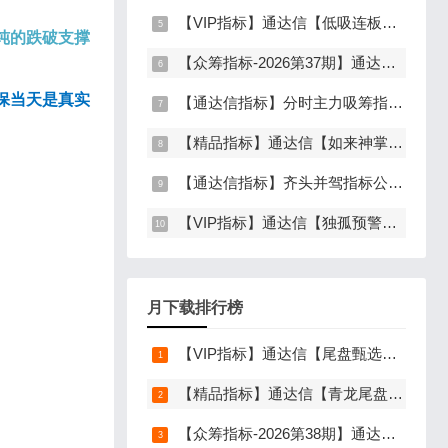
【VIP指标】通达信【低吸连板前】指标，主图、副图、选股，埋伏连板前的节点，信号不漂移，手机电脑通达信通用
纯的跌破支撑
【众筹指标-2026第37期】通达信【谛听竞价】指标，副图排序、选股，原价5980元的早盘竞价指标，可回测历史数据，信号全天不变，开放源码可永久使用，手机电脑通达信通用
保当天是真实
【通达信指标】分时主力吸筹指标公式，分时量中显主力（分时副图）
【精品指标】通达信【如来神掌】指标，副图、选股，有筹码进场，堪称金钻，仅限电脑通达信使用
【通达信指标】齐头并驾指标公式，调整后的主力动作（副图+选股）
【VIP指标】通达信【独孤预警】指标，副图、选股，码力金矿独创趋势企稳预警，无未来函数，手机电脑通达信通用
月下载排行榜
【VIP指标】通达信【尾盘甄选排序】指标，副图排序，短线打造的尾盘战法，今买明卖超短战法，信号可回测，仅限电脑通达信使用
【精品指标】通达信【青龙尾盘】指标，副图排序，分时主图，排序潜伏，次日套利，信号可回看，超短策略，仅限电脑通达信使用
【众筹指标-2026第38期】通达信【分歧转多】指标，主图、副图、选股，首板分歧低吸二波行情，信号少，胜率高，手机电脑通达信通用