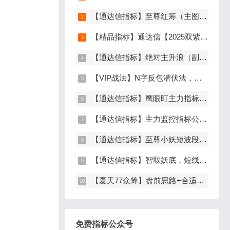
【通达信指标】至尊红筹（主图+副图+选股）原价9999元的全套指标
【精品指标】通达信【2025双紫擒龙】指标，新版主图、副图、选股，主力吸筹套装，手机电脑通达信通用
【通达信指标】绝对主升浪（副图+选股）
【VIP战法】N字反包潜伏法，主升龙头真经12级粉丝专属战法，节点潜伏
【通达信指标】鹰眼盯主力指标公式，发现主力异动资金（副图+选股）
【通达信指标】主力监控指标公式，监控主力资金和筹码异动（副图+选股）
【通达信指标】至尊小妖短波段起爆点（主图+副图+选股）
【通达信指标】智取妖底，短线精准抄底系统，主做未来上涨大波段
【夏天77众筹】盘前思路+合适位置介入点短线逻辑分享
免费指标公众号