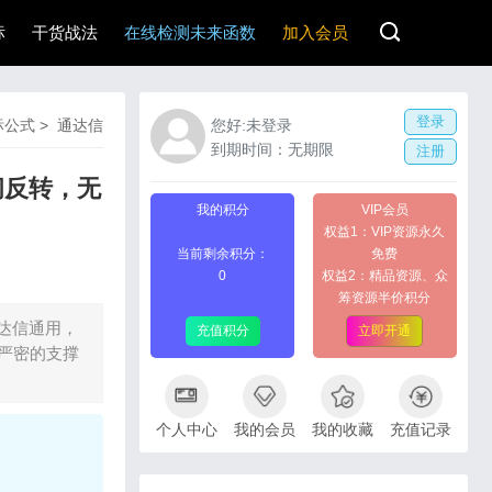
标
干货战法
在线检测未来函数
加入会员
登录
标公式
>
通达信
您好:未登录
到期时间：无期限
注册
间反转，无
我的积分
VIP会员
权益1：VIP资源永久
当前剩余积分：
免费
0
权益2：精品资源、众
筹资源半价积分
达信通用，
充值积分
立即开通
严密的支撑
个人中心
我的会员
我的收藏
充值记录