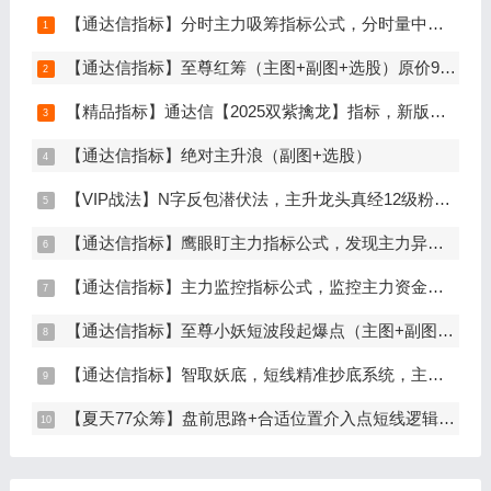
【通达信指标】分时主力吸筹指标公式，分时量中显主力（分时副图）
【通达信指标】至尊红筹（主图+副图+选股）原价9999元的全套指标
【精品指标】通达信【2025双紫擒龙】指标，新版主图、副图、选股，主力吸筹套装，手机电脑通达信通用
【通达信指标】绝对主升浪（副图+选股）
【VIP战法】N字反包潜伏法，主升龙头真经12级粉丝专属战法，节点潜伏
【通达信指标】鹰眼盯主力指标公式，发现主力异动资金（副图+选股）
【通达信指标】主力监控指标公式，监控主力资金和筹码异动（副图+选股）
【通达信指标】至尊小妖短波段起爆点（主图+副图+选股）
【通达信指标】智取妖底，短线精准抄底系统，主做未来上涨大波段
【夏天77众筹】盘前思路+合适位置介入点短线逻辑分享