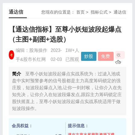
通达信
您现在的位置是：
首页
>
指标公式
>
通达信
【通达信指标】至尊小妖短波段起爆点
（主图+副图+选股）
编辑：股海操作
2023-
1W+人
收
炒股
免费
手&股市长红网
02-03
已围观
藏
指标
资源
简介
至尊小妖短波段起爆点实战系统为：过滤入池或
盘中实时预警参考的信号股都是主力高度筹码锁定的强
庄股，短波段起爆点入池,让你一剑封喉，让你介入在先
知先决，让你介入在短波段爆发点,跟踪主力筹码锁定庄
股扶摇直上，至尊小妖短波段起爆点实战系统适用于做
短波段操作。
会员权益：
提示信息：
请在文章末尾获取资源下载