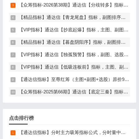
【众筹指标-2026第38期】通达信【分歧转多】指标，主图、副图、选股，首板分歧低吸二波行情，信号少，胜率高，手机电脑通达信通用
【精品指标】通达信【青龙尾盘】指标，副图排序，分时主图，排序潜伏，次日套利，信号可回看，超短策略，仅限电脑通达信使用
【VIP指标】通达信【抄底起爆】指标，主图、副图、选股，趋势缩量放量三重信号确认，解决抄底总在半山腰难题，手机电脑通达信通用
【精品指标】通达信【暮盘阴阳序】指标，副图排序，尾盘选股，电脑版量化辅助工具，尾盘排序，信号全天不变，仅限电脑通达信使用
【VIP指标】通达信【独孤预警】指标，副图、选股，码力金矿独创趋势企稳预警，无未来函数，手机电脑通达信通用
【VIP指标】通达信【低吸连板前】指标，主图、副图、选股，埋伏连板前的节点，信号不漂移，手机电脑通达信通用
【通达信指标】至尊红筹（主图+副图+选股）原价9999元的全套指标
【众筹指标-2025第66期】通达信【底定三秦】指标，主图、副图、选股，连板龙头低吸精准量化，出票少而精，五年平均胜率92%，手机电脑通达信通用
点击排行榜
【通达信指标】分时主力吸筹指标公式，分时量中显主力（分时副图）