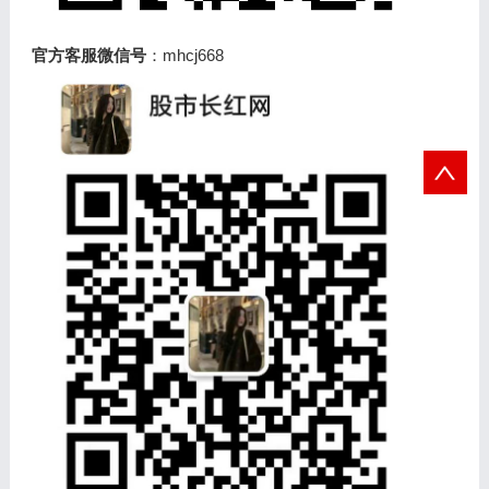
官方客服微信号
：mhcj668