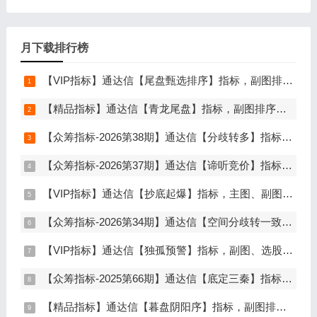
月下载排行榜
【VIP指标】通达信【尾盘甄选排序】指标，副图排序，短线打造的尾盘战法，今买明卖超短战法，信号可回测，仅限电脑通达信使用
【精品指标】通达信【青龙尾盘】指标，副图排序，分时主图，排序潜伏，次日套利，信号可回看，超短策略，仅限电脑通达信使用
【众筹指标-2026第38期】通达信【分歧转多】指标，主图、副图、选股，首板分歧低吸二波行情，信号少，胜率高，手机电脑通达信通用
【众筹指标-2026第37期】通达信【谛听竞价】指标，副图排序、选股，原价5980元的早盘竞价指标，可回测历史数据，信号全天不变，开放源码可永久使用，手机电脑通达信通用
【VIP指标】通达信【抄底起爆】指标，主图、副图、选股，趋势缩量放量三重信号确认，解决抄底总在半山腰难题，手机电脑通达信通用
【众筹指标-2026第34期】通达信【空间分歧转一致】指标，主图、副图、选股，中长线波段低吸，分歧后一致量化信号，低吸二波，无未来函数，手机电脑通达信通用
【VIP指标】通达信【独孤预警】指标，副图、选股，码力金矿独创趋势企稳预警，无未来函数，手机电脑通达信通用
【众筹指标-2025第66期】通达信【底定三秦】指标，主图、副图、选股，连板龙头低吸精准量化，出票少而精，五年平均胜率92%，手机电脑通达信通用
【精品指标】通达信【暮盘阴阳序】指标，副图排序，尾盘选股，电脑版量化辅助工具，尾盘排序，信号全天不变，仅限电脑通达信使用