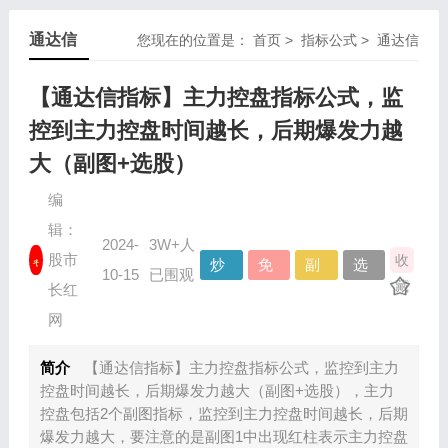
通达信
您现在的位置是：
首页
>
指标公式
>
通达信
【通达信指标】主力控盘指标公式，监
控到主力控盘时间越长，后期爆发力越
大（副图+选股）
编
辑：
2024-
3W+人
股市
收
炒
免
副
选
10-15
已围观
藏
股
费
图
股
长红
指
资
指
指
网
标
源
标
标
简介
【通达信指标】主力控盘指标公式，监控到主力
控盘时间越长，后期爆发力越大（副图+选股），主力
控盘包括2个副图指标，监控到主力控盘时间越长，后期
爆发力越大，要注意的是副图1中出现红柱表示主力控盘