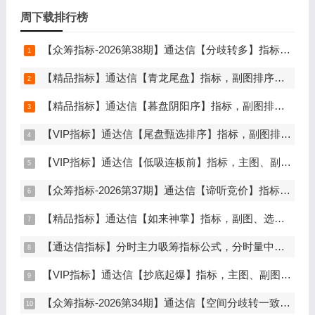
周下载排行榜
【众筹指标-2026第38期】通达信【分歧转多】指标，主图、副图、选股，首板分歧低吸二波行情，信号少，胜率高，手机电脑通达信通用
【精品指标】通达信【青龙尾盘】指标，副图排序，分时主图，排序潜伏，次日套利，信号可回看，超短策略，仅限电脑通达信使用
【精品指标】通达信【暮盘阴阳序】指标，副图排序，尾盘选股，电脑版量化辅助工具，尾盘排序，信号全天不变，仅限电脑通达信使用
【VIP指标】通达信【尾盘甄选排序】指标，副图排序，短线打造的尾盘战法，今买明卖超短战法，信号可回测，仅限电脑通达信使用
【VIP指标】通达信【低吸连板前】指标，主图、副图、选股，埋伏连板前的节点，信号不漂移，手机电脑通达信通用
【众筹指标-2026第37期】通达信【谛听竞价】指标，副图排序、选股，原价5980元的早盘竞价指标，可回测历史数据，信号全天不变，开放源码可永久使用，手机电脑通达信通用
【精品指标】通达信【如来神掌】指标，副图、选股，有筹码进场，堪称金钻，仅限电脑通达信使用
【通达信指标】分时主力吸筹指标公式，分时量中显主力（分时副图）
【VIP指标】通达信【抄底起爆】指标，主图、副图、选股，趋势缩量放量三重信号确认，解决抄底总在半山腰难题，手机电脑通达信通用
【众筹指标-2026第34期】通达信【空间分歧转一致】指标，主图、副图、选股，中长线波段低吸，分歧后一致量化信号，低吸二波，无未来函数，手机电脑通达信通用