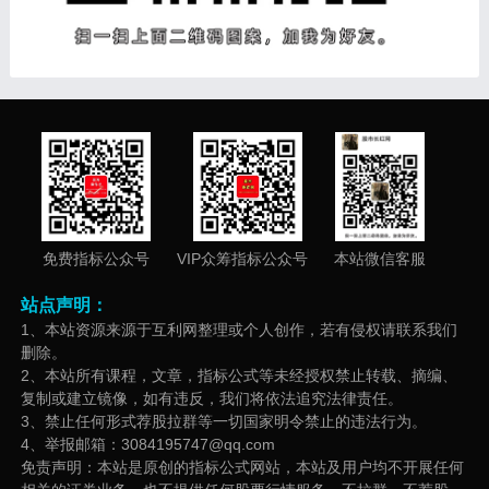
免费指标公众号
VIP众筹指标公众号
本站微信客服
站点声明：
1、本站资源来源于互利网整理或个人创作，若有侵权请联系我们
删除。
2、本站所有课程，文章，指标公式等未经授权禁止转载、摘编、
复制或建立镜像，如有违反，我们将依法追究法律责任。
3、禁止任何形式荐股拉群等一切国家明令禁止的违法行为。
4、举报邮箱：3084195747@qq.com
免责声明：本站是原创的指标公式网站，本站及用户均不开展任何