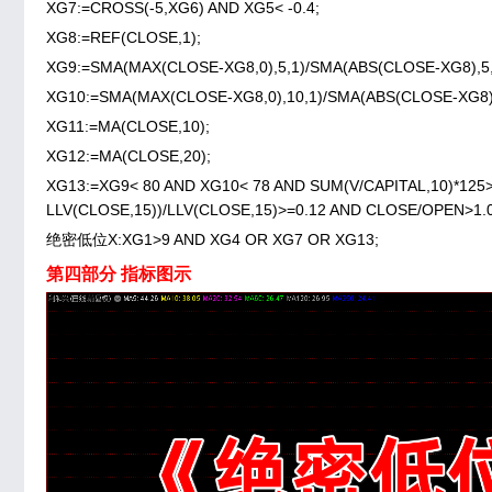
XG7:=CROSS(-5,XG6) AND XG5< -0.4;
XG8:=REF(CLOSE,1);
XG9:=SMA(MAX(CLOSE-XG8,0),5,1)/SMA(ABS(CLOSE-XG8),5,
XG10:=SMA(MAX(CLOSE-XG8,0),10,1)/SMA(ABS(CLOSE-XG8),
XG11:=MA(CLOSE,10);
XG12:=MA(CLOSE,20);
XG13:=XG9< 80 AND XG10< 78 AND SUM(V/CAPITAL,10)*125
LLV(CLOSE,15))/LLV(CLOSE,15)>=0.12 AND CLOSE/OPEN>1.
绝密低位X:XG1>9 AND XG4 OR XG7 OR XG13;
第四部分 指标图示