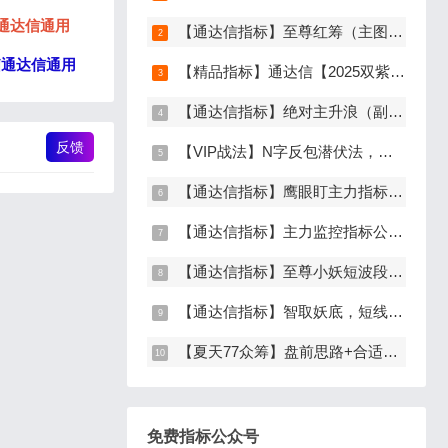
通达信通用
【通达信指标】至尊红筹（主图+副图+选股）原价9999元的全套指标
脑通达信通用
【精品指标】通达信【2025双紫擒龙】指标，新版主图、副图、选股，主力吸筹套装，手机电脑通达信通用
【通达信指标】绝对主升浪（副图+选股）
反馈
【VIP战法】N字反包潜伏法，主升龙头真经12级粉丝专属战法，节点潜伏
【通达信指标】鹰眼盯主力指标公式，发现主力异动资金（副图+选股）
【通达信指标】主力监控指标公式，监控主力资金和筹码异动（副图+选股）
【通达信指标】至尊小妖短波段起爆点（主图+副图+选股）
【通达信指标】智取妖底，短线精准抄底系统，主做未来上涨大波段
【夏天77众筹】盘前思路+合适位置介入点短线逻辑分享
免费指标公众号