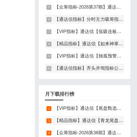
【众筹指标-2026第37期】通达信【谛听竞价】指标，副图排序、选股，原价5980元的早盘竞价指标，可回测历史数据，信号全天不变，开放源码可永久使用，手机电脑通达信通用
【通达信指标】分时主力吸筹指标公式，分时量中显主力（分时副图）
【VIP指标】通达信【低吸连板前】指标，主图、副图、选股，埋伏连板前的节点，信号不漂移，手机电脑通达信通用
【精品指标】通达信【如来神掌】指标，副图、选股，有筹码进场，堪称金钻，仅限电脑通达信使用
【VIP指标】通达信【独孤预警】指标，副图、选股，码力金矿独创趋势企稳预警，无未来函数，手机电脑通达信通用
【通达信指标】齐头并驾指标公式，调整后的主力动作（副图+选股）
月下载排行榜
【VIP指标】通达信【尾盘甄选排序】指标，副图排序，短线打造的尾盘战法，今买明卖超短战法，信号可回测，仅限电脑通达信使用
【精品指标】通达信【青龙尾盘】指标，副图排序，分时主图，排序潜伏，次日套利，信号可回看，超短策略，仅限电脑通达信使用
【众筹指标-2026第38期】通达信【分歧转多】指标，主图、副图、选股，首板分歧低吸二波行情，信号少，胜率高，手机电脑通达信通用