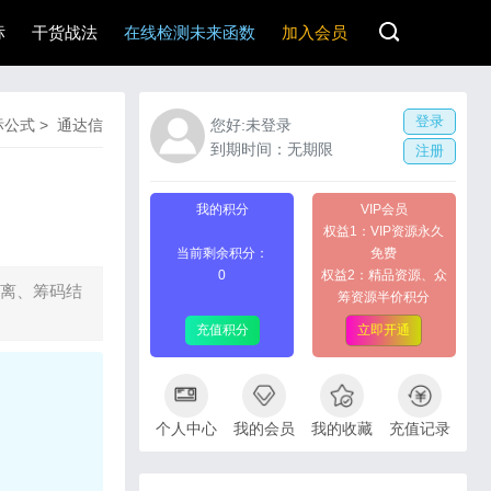
标
干货战法
在线检测未来函数
加入会员
登录
标公式
>
通达信
您好:未登录
到期时间：无期限
注册
我的积分
VIP会员
权益1：VIP资源永久
当前剩余积分：
免费
0
权益2：精品资源、众
乖离、筹码结
筹资源半价积分
充值积分
立即开通
个人中心
我的会员
我的收藏
充值记录