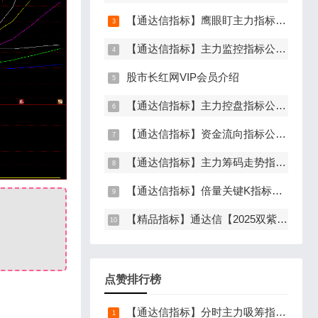
【通达信指标】鹰眼盯主力指标公式，发现主力异动资金（副图+选股）
【通达信指标】主力监控指标公式，监控主力资金和筹码异动（副图+选股）
股市长红网VIP会员介绍
【通达信指标】主力控盘指标公式，监控到主力控盘时间越长，后期爆发力越大（副图+选股）
【通达信指标】资金流向指标公式，主力加速建仓（副图+选股）
【通达信指标】主力筹码走势指标公式，主力吸筹，筹码集中度解析，挖掘大资金信号（副图+选股）
【通达信指标】倍量关键K指标公式，倍量三合一，关键起涨K线（主图+副图+选股）
【精品指标】通达信【2025双紫擒龙】指标，新版主图、副图、选股，主力吸筹套装，手机电脑通达信通用
点赞排行榜
【通达信指标】分时主力吸筹指标公式，分时量中显主力（分时副图）