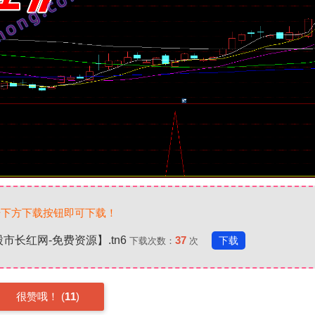
击下方下载按钮即可下载！
长红网-免费资源】.tn6
37
下载
下载次数：
次
很赞哦！ (
11
)