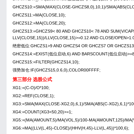
GHCZS10:=SMA(MAX(CLOSE-GHCZS8,0),10,1)/SMA(ABS(CLOS
GHCZS11:=MA(CLOSE,10);
GHCZS12:=MA(CLOSE,20);
GHCZS13:=GHCZS9< 80 AND GHCZS10< 78 AND SUM(V/CAPIT
LLV(CLOSE,15))/LLV(CLOSE,15)>=0.12 AND CLOSE/OPEN>1
绝密低位:GHCZS1>9 AND GHCZS4 OR GHCZS7 OR GHCZS13
GHCZS14:=EXIST(低位启动,6) AND BARSCOUNT(低位启动)>=8 AN
GHCZS15:=FILTER(GHCZS14,10);
强势加仓:IF(GHCZS15,0.6,0),COLOR00FFFF;
第三部分 选股公式
XG1:=(C-O)/O*100;
XG2:=REF(CLOSE,1);
XG3:=SMA(MAX(CLOSE-XG2,0),6,1)/SMA(ABS(C-XG2),6,1)*10
XG4:=COUNT(XG3<50,20)>=1;
XG5:=(MA(AMOUNT,5)/MA(VOL,5)/100-MA(AMOUNT,125)/MA(VO
XG6:=MA((LLV(L,45)-CLOSE)/(HHV(H,45)-LLV(L,45))*100,6);