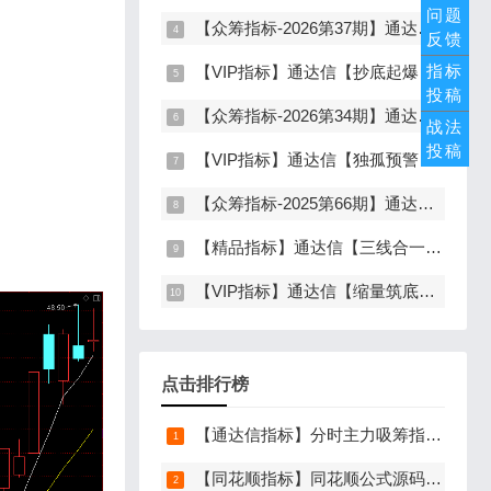
问题
【众筹指标-2026第37期】通达信【谛听竞价】指标，副图排序、选股，原价5980元的早盘竞价指标，可回测历史数据，信号全天不变，开放源码可永久使用，手机电脑通达信通用
反馈
指标
【VIP指标】通达信【抄底起爆】指标，主图、副图、选股，趋势缩量放量三重信号确认，解决抄底总在半山腰难题，手机电脑通达信通用
投稿
【众筹指标-2026第34期】通达信【空间分歧转一致】指标，主图、副图、选股，中长线波段低吸，分歧后一致量化信号，低吸二波，无未来函数，手机电脑通达信通用
战法
投稿
【VIP指标】通达信【独孤预警】指标，副图、选股，码力金矿独创趋势企稳预警，无未来函数，手机电脑通达信通用
【众筹指标-2025第66期】通达信【底定三秦】指标，主图、副图、选股，连板龙头低吸精准量化，出票少而精，五年平均胜率92%，手机电脑通达信通用
【精品指标】通达信【三线合一】指标，三线粘合必涨，无未来函数，手机电脑通达信通用
【VIP指标】通达信【缩量筑底】指标，主图、副图、选股，缩量洗盘后的右侧战法，无未来函数，手机电脑通达信通用
点击排行榜
【通达信指标】分时主力吸筹指标公式，分时量中显主力（分时副图）
【同花顺指标】同花顺公式源码导入方法详细图文教程