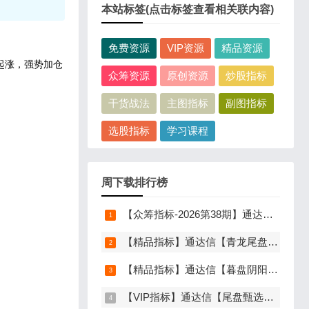
本站标签(点击标签查看相关联内容)
免费资源
VIP资源
精品资源
起涨，强势加仓
众筹资源
原创资源
炒股指标
干货战法
主图指标
副图指标
选股指标
学习课程
周下载排行榜
【众筹指标-2026第38期】通达信【分歧转多】指标，主图、副图、选股，首板分歧低吸二波行情，信号少，胜率高，手机电脑通达信通用
【精品指标】通达信【青龙尾盘】指标，副图排序，分时主图，排序潜伏，次日套利，信号可回看，超短策略，仅限电脑通达信使用
【精品指标】通达信【暮盘阴阳序】指标，副图排序，尾盘选股，电脑版量化辅助工具，尾盘排序，信号全天不变，仅限电脑通达信使用
【VIP指标】通达信【尾盘甄选排序】指标，副图排序，短线打造的尾盘战法，今买明卖超短战法，信号可回测，仅限电脑通达信使用