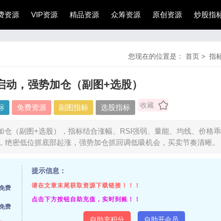
费资源
VIP资源
精品资源
众筹资源
原创资源
炒股指
您现在的位置是：
首页
>
指
启动，强势加仓（副图+选股）
收藏
标
免费资源
副图指标
选股指标
仓（副图+选股），指标结合涨幅、RSI强弱、量能、均线、价格
，绝密低位抓底部起涨，强势加仓抓回调低吸机会，买卖节奏清晰。
提示信息：
请在文章末尾获取资源下载链接！！！
免费
点击下方按钮自助充值，实时到账！！
免费
自助充积分
自助开会员