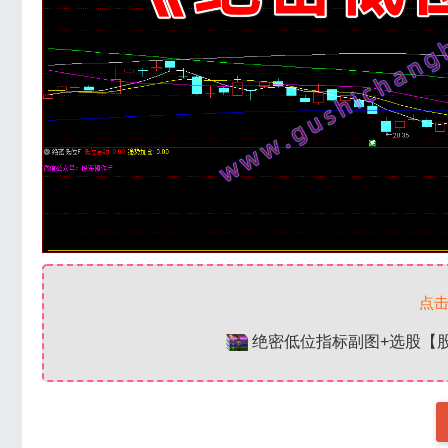
点
绝密低位指标副图+选股【股市