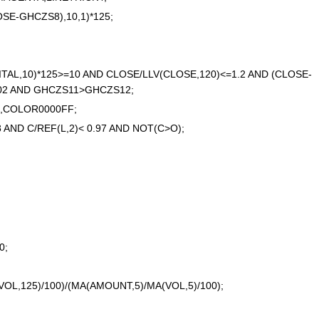
E-GHCZS8),10,1)*125;
AL,10)*125>=10 AND CLOSE/LLV(CLOSE,120)<=1.2 AND (CLOSE-
.02 AND GHCZS11>GHCZS12;
,COLOR0000FF;
D C/REF(L,2)< 0.97 AND NOT(C>O);
0;
L,125)/100)/(MA(AMOUNT,5)/MA(VOL,5)/100);