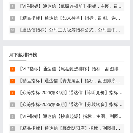
【VIP指标】通达信【低吸连板前】指标，主图、副图、选股，埋伏连板前的节点，信号不漂移，手机电脑通达信通用
【精品指标】通达信【如来神掌】指标，副图、选股，有筹码进场，堪称金钻，仅限电脑通达信使用
【通达信指标】分时主力吸筹指标公式，分时量中显主力（分时副图）
月下载排行榜
【VIP指标】通达信【尾盘甄选排序】指标，副图排序，短线打造的尾盘战法，今买明卖超短战法，信号可回测，仅限电脑通达信使用
【精品指标】通达信【青龙尾盘】指标，副图排序，分时主图，排序潜伏，次日套利，信号可回看，超短策略，仅限电脑通达信使用
【众筹指标-2026第37期】通达信【谛听竞价】指标，副图排序、选股，原价5980元的早盘竞价指标，可回测历史数据，信号全天不变，开放源码可永久使用，手机电脑通达信通用
【众筹指标-2026第38期】通达信【分歧转多】指标，主图、副图、选股，首板分歧低吸二波行情，信号少，胜率高，手机电脑通达信通用
【VIP指标】通达信【抄底起爆】指标，主图、副图、选股，趋势缩量放量三重信号确认，解决抄底总在半山腰难题，手机电脑通达信通用
【精品指标】通达信【暮盘阴阳序】指标，副图排序，尾盘选股，电脑版量化辅助工具，尾盘排序，信号全天不变，仅限电脑通达信使用