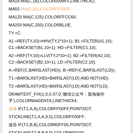
MA18:MA(C,18),COLOR0099FF,LINETHICK2;
MA55
:MA(C,55),COLORFF00FF;
MA125:MA(C,125),COLORFFCC66;
MA250:MA(C,250),COLORBLUE;
TY:=C;
A1:=REF(TY,10)=HHV(TY,2*10+1); B1:=FILTER(A1,10);
C1:=BACKSET(B1,10+1); HD:=FILTER(C1,10);
A2:=REF(TY,10)=LLV(TY,2*10+1); B2:=FILTER(A2,10);
C2:=BACKSET(B2,10+1); LD:=FILTER(C2,10);
A:=REF(C,BARSLAST(HD)); B:=REF(C,BARSLAST(LD));
T1:=BARSLAST(HD)<BARSLAST(LD) AND NOT(HD);
T2:=BARSLAST(HD)>BARSLAST(LD) AND NOT(LD);
DRAWTEXT_FIX(1,0,0.07,0,'微信公众号：股海操作
手'),COLORMAGENTA,LINETHICK4;
波峰:
IF(T1,A,A),COLORFF00FF,POINTDOT;
STICKLINE(T1,A,A,9,0),COLORFF00FF;
波谷:IF(T2,B,B),COLOR80FF00,POINTDOT;
STICKLINE(T2,B,B,9,0),COLOR80FF00;