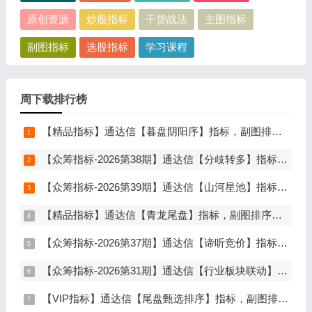
原创资源
炒股指标
干货战法
主图指标
副图指标
选股指标
学习课程
周下载排行榜
【精品指标】通达信【暮盘阴阳序】指标，副图排序，尾盘选股，电脑版量化辅助工具，尾盘排序，信号全天不变，仅限电脑通达信使用
【众筹指标-2026第38期】通达信【分歧转多】指标，主图、副图、选股，首板分歧低吸二波行情，信号少，胜率高，手机电脑通达信通用
【众筹指标-2026第39期】通达信【山河星池】指标，主图、副图、选股，中短线趋势拐点与量能异动突破，信号少而精，手机电脑通达信通用
【精品指标】通达信【青龙尾盘】指标，副图排序，分时主图，排序潜伏，次日套利，信号可回看，超短策略，仅限电脑通达信使用
【众筹指标-2026第37期】通达信【谛听竞价】指标，副图排序、选股，原价5980元的早盘竞价指标，可回测历史数据，信号全天不变，开放源码可永久使用，手机电脑通达信通用
【众筹指标-2026第31期】通达信【行业板块联动】指标，主图、选股，精准捕捉板块行情，分清龙头补涨规避回落，无未来函数，仅支持电脑通达信
【VIP指标】通达信【尾盘甄选排序】指标，副图排序，短线打造的尾盘战法，今买明卖超短战法，信号可回测，仅限电脑通达信使用