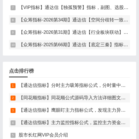
【VIP指标】通达信【独孤预警】指标，副图、选股，码力金矿独创趋势企稳预警，无未来函数，手机电脑通达信通用
【众筹指标-2026第34期】通达信【空间分歧转一致】指标，主图、副图、选股，中长线波段低吸，分歧后一致量化信号，低吸二波，无未来函数，手机电脑通达信通用
【众筹指标-2026第31期】通达信【行业板块联动】指标，主图、选股，精准捕捉板块行情，分清龙头补涨规避回落，无未来函数，仅支持电脑通达信
【众筹指标-2025第66期】通达信【底定三秦】指标，主图、副图、选股，连板龙头低吸精准量化，出票少而精，五年平均胜率92%，手机电脑通达信通用
点击排行榜
【通达信指标】分时主力吸筹指标公式，分时量中显主力（分时副图）
【同花顺指标】同花顺公式源码导入方法详细图文教程
【通达信指标】鹰眼盯主力指标公式，发现主力异动资金（副图+选股）
【通达信指标】主力监控指标公式，监控主力资金和筹码异动（副图+选股）
股市长红网VIP会员介绍