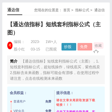
通达信
您现在的位置是：
首页
>
指标公式
>
通达信
【通达信指标】短线套利指标公式（主
图）
编辑：
2023-
1W+人
收藏
炒股
免费
股小红
03-15
已围观
指标
资源
简介
【通达信指标】短线套利指标公式（主图），1.
短线套利指标公式，超短线操作，绿线底买，紫色线卖
2.指标含未来函数，指标可能会有漂移，在使用过程中
请注意，点击在线检测未来函数
会员权益：
提示信息：
请在文章末尾获取资源下载
普通用户
免费
链接！！！
VIP会员
免费
点击下方按钮自助充值，实