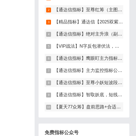
【通达信指标】至尊红筹（主图+副图+选股）原价9999元的全套指标
【精品指标】通达信【2025双紫擒龙】指标，新版主图、副图、选股，主力吸筹套装，手机电脑通达信通用
【通达信指标】绝对主升浪（副图+选股）
【VIP战法】N字反包潜伏法，主升龙头真经12级粉丝专属战法，节点潜伏
【通达信指标】鹰眼盯主力指标公式，发现主力异动资金（副图+选股）
【通达信指标】主力监控指标公式，监控主力资金和筹码异动（副图+选股）
【通达信指标】至尊小妖短波段起爆点（主图+副图+选股）
【通达信指标】智取妖底，短线精准抄底系统，主做未来上涨大波段
【夏天77众筹】盘前思路+合适位置介入点短线逻辑分享
免费指标公众号