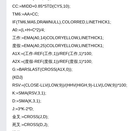
CC:=MIDD+0.85*STD(CYS,10);
TM6:=AA>CC;
IF(TM6,MA5,DRAWNULL),COLORRED,LINETHICK1;
A0:=(L+H+C*2)/4;
工作:=EMA(A0,14)COLORYELLOW,LINETHICK1;
度假:=EMA(A0,25)COLORYELLOW,LINETHICK1;
A1X:=(工作-REF(工作,1))/REF(工作,1)*100;
A2X:=(度假-REF(度假,1))/REF(度假,1)*100;
G:=BARSLAST(CROSS(A1X,0));
{KDJ}
RSV:=(CLOSE-LLV(LOW,9))/(HHV(HIGH,9)-LLV(LOW,9))*100;
K:=SMA(RSV,3,1);
D:=SMA(K,3,1);
J:=3*K-2*D;
金叉:=CROSS(J,D);
死叉:=CROSS(D,J);