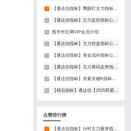
【通达信指标】鹰眼盯主力指标公式，发现主力异动资金（副图+选股）
【通达信指标】主力监控指标公式，监控主力资金和筹码异动（副图+选股）
股市长红网VIP会员介绍
【通达信指标】主力控盘指标公式，监控到主力控盘时间越长，后期爆发力越大（副图+选股）
【通达信指标】资金流向指标公式，主力加速建仓（副图+选股）
【通达信指标】主力筹码走势指标公式，主力吸筹，筹码集中度解析，挖掘大资金信号（副图+选股）
【通达信指标】倍量关键K指标公式，倍量三合一，关键起涨K线（主图+副图+选股）
【精品指标】通达信【2025双紫擒龙】指标，新版主图、副图、选股，主力吸筹套装，手机电脑通达信通用
点赞排行榜
【通达信指标】分时主力吸筹指标公式，分时量中显主力（分时副图）