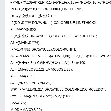
+7*REF(X,13)+6*REF(X,14)+5*REF(X,15)+4*REF(X,16)+3*REF(
REF(X,20))/210,COLORFF00FF,LINETHICK1;
DD:=多空线<REF(多空线,1);
IF(DD,多空线,DRAWNULL),COLORBLUE,LINETHICK2;
A:=(MA5>多空线);
IF(A,多空线,DRAWNULL),COLORYELLOW,POINTDOT;
A1:=(MA5<多空线);
IF(A1,多空线,DRAWNULL),COLORWHITE;
A2:=3*EMA((C-LLV(L,30))/(HHV(H,30)-LLV(L,30))*100,5)-2*EMA(
A4:=(HHV(H,34)-C)/(HHV(H,34)-LLV(L,34))*100;
A5:=EMA(CLOSE,12)-EMA(CLOSE,26);
A6:=EMA(A5,9);
A7:=(A5<-0.1 AND A5>A6);
财神:IF(A7,LLV(L,21),DRAWNULL)COLORRED,CIRCLEDOT;
CYS:=(EMA((CLOSE-CZ2)/CZ2,1)*100);
AA:=CYS;
MIDD:=MA(CYS,20);