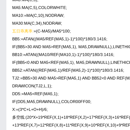
MA5:MA(C,5),COLORWHITE;
MA10:=MA(C,10),NODRAW;
MA30:MA(C,34),NODRAW;
五日乖离率:
=(C-MA5)/MA5*100;
BB5:=ATAN((MA5/REF(MA5,1)-1)*100)*180/3.1416;
IF(BB5>30 AND MA5>REF(MA5,1), MA5,DRAWNULL),LINETH
BB10:=ATAN((MA10/REF(MA10,1)-1)*100)*180/3.1416;
IF(BB5<0 AND MA5<REF(MA5,1), MA5,DRAWNULL),LINETHI
BB52:=ATAN((REF(MA5,1)/REF(MA5,2)-1)*100)*180/3.1416;
TJ2:=BB5>30 AND MA5>REF(MA5,1) AND BB52<0 AND REF(MA
DRAWICON(TJ2,L,1);
DD5:=MA5<REF(MA5,1);
IF(DD5,MA5,DRAWNULL),COLOR00FF00;
X:=(3*C+L+O+H)/6;
多空线:(20*X+19*REF(X,1)+18*REF(X,2)+17*REF(X,3)+16*REF(X
+13*REF(X,7)+12*REF(X,8)+11*REF(X,9)+10*REF(X,10)+9*REF