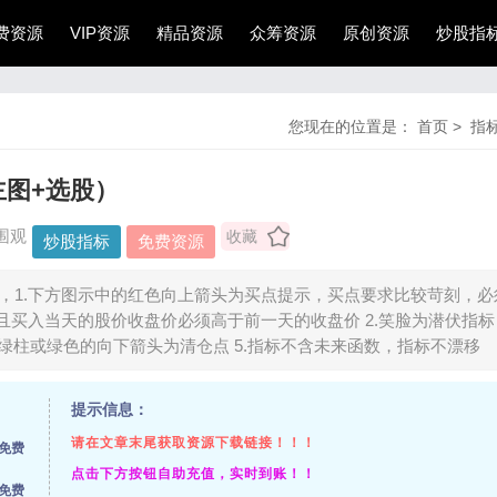
费资源
VIP资源
精品资源
众筹资源
原创资源
炒股指
您现在的位置是：
首页
>
指
主图+选股）
围观
收藏
炒股指标
免费资源
，1.下方图示中的红色向上箭头为买点提示，买点要求比较苛刻，必
买入当天的股价收盘价必须高于前一天的收盘价 2.笑脸为潜伏指
.绿柱或绿色的向下箭头为清仓点 5.指标不含未来函数，指标不漂移
提示信息：
请在文章末尾获取资源下载链接！！！
免费
点击下方按钮自助充值，实时到账！！
免费