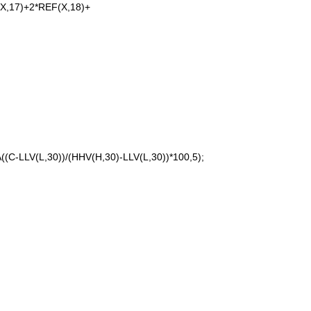
X,17)+2*REF(X,18)+
(C-LLV(L,30))/(HHV(H,30)-LLV(L,30))*100,5);