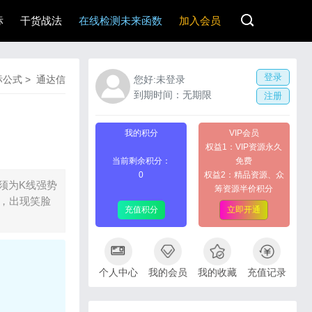
标
干货战法
在线检测未来函数
加入会员
登录
标公式
>
通达信
您好:未登录
到期时间：无期限
注册
我的积分
VIP会员
权益1：VIP资源永久
当前剩余积分：
免费
0
权益2：精品资源、众
须为K线强势
筹资源半价积分
标，出现笑脸
充值积分
立即开通
个人中心
我的会员
我的收藏
充值记录