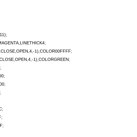
1);
GENTA,LINETHICK4;
,CLOSE,OPEN,4,-1),COLOR00FFFF;
,CLOSE,OPEN,4,-1),COLORGREEN;
;
0;
00;
;
C;
;
F;