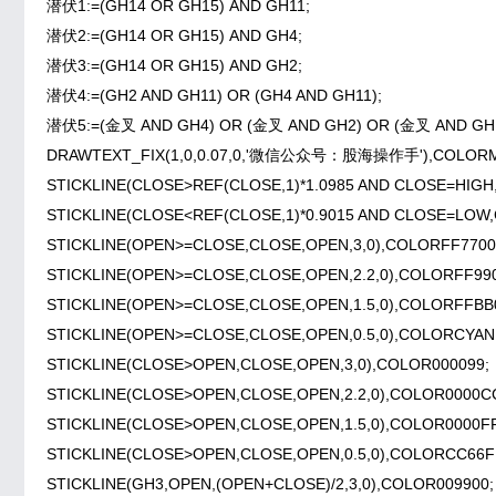
潜伏1:=(GH14 OR GH15) AND GH11;
潜伏2:=(GH14 OR GH15) AND GH4;
潜伏3:=(GH14 OR GH15) AND GH2;
潜伏4:=(GH2 AND GH11) OR (GH4 AND GH11);
潜伏5:=(金叉 AND GH4) OR (金叉 AND GH2) OR (金叉 AND GH1
DRAWTEXT_FIX(1,0,0.07,0,'微信公众号：股海操作手'),COLORMA
STICKLINE(CLOSE>REF(CLOSE,1)*1.0985 AND CLOSE=HIGH
STICKLINE(CLOSE<REF(CLOSE,1)*0.9015 AND CLOSE=LOW
STICKLINE(OPEN>=CLOSE,CLOSE,OPEN,3,0),COLORFF7700
STICKLINE(OPEN>=CLOSE,CLOSE,OPEN,2.2,0),COLORFF990
STICKLINE(OPEN>=CLOSE,CLOSE,OPEN,1.5,0),COLORFFBB
STICKLINE(OPEN>=CLOSE,CLOSE,OPEN,0.5,0),COLORCYAN
STICKLINE(CLOSE>OPEN,CLOSE,OPEN,3,0),COLOR000099;
STICKLINE(CLOSE>OPEN,CLOSE,OPEN,2.2,0),COLOR0000C
STICKLINE(CLOSE>OPEN,CLOSE,OPEN,1.5,0),COLOR0000FF
STICKLINE(CLOSE>OPEN,CLOSE,OPEN,0.5,0),COLORCC66F
STICKLINE(GH3,OPEN,(OPEN+CLOSE)/2,3,0),COLOR009900;