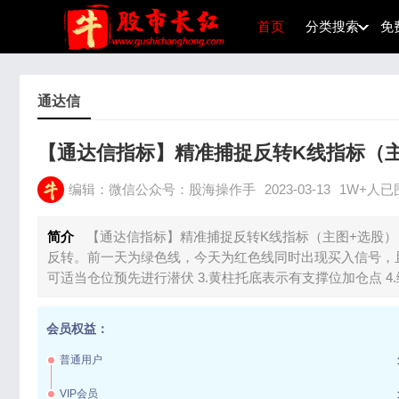
首页
分类搜索
免
通达信
【通达信指标】精准捕捉反转K线指标（
编辑：微信公众号：股海操作手
2023-03-13
1W+人已
简介
【通达信指标】精准捕捉反转K线指标（主图+选股）
反转。前一天为绿色线，今天为红色线同时出现买入信号，且
可适当仓位预先进行潜伏 3.黄柱托底表示有支撑位加仓点 4
会员权益：
普通用户
VIP会员