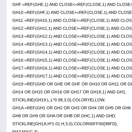
GHF:=REF(GHE,1) AND CLOSE<=REF(CLOSE,1) AND CLOSE>
GH10:=REF(GHF,1) AND CLOSE>=REF(CLOSE,1) AND CLOSE
GH11:=REF(GH10,1) AND CLOSE<=REF(CLOSE,1) AND CLOS
GH12:=REF(GH11,1) AND CLOSE>=REF(CLOSE,1) AND CLOS
GH13:=REF(GH12,1) AND CLOSE<=REF(CLOSE,1) AND CLOS
GH14:=REF(GH13,1) AND CLOSE>=REF(CLOSE,1) AND CLOS
GH15:=REF(GH14,1) AND CLOSE<=REF(CLOSE,1) AND CLOS
GH16:=REF(GH15,1) AND CLOSE>=REF(CLOSE,1) AND CLOS
GH17:=REF(GH16,1) AND CLOSE<=REF(CLOSE,1) AND CLOS
GH18:=REF(GH17,1) AND CLOSE>=REF(CLOSE,1) AND CLOS
GH19:=REF(GHD OR GHE OR GHF OR GH10 OR GH11 OR G
GH14 OR GH15 OR GH16 OR GH17 OR GH18,1) AND GH1;
STICKLINE(GH19,L,L*0.98,3,0),COLORYELLOW;
GH1A:=REF(GH1 OR GH2 OR GH3 OR GH4 OR GH5 OR GH6
GH8 OR GH9 OR GHA OR GHB OR GHC,1) AND GHD;
STICKLINE(GH1A,H*1.01,H,3,0),COLOR00FF00{98FD};
MA3:MA(C,3);