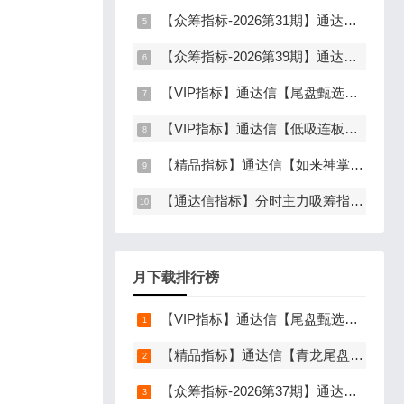
【众筹指标-2026第31期】通达信【行业板块联动】指标，主图、选股，精准捕捉板块行情，分清龙头补涨规避回落，无未来函数，仅支持电脑通达信
【众筹指标-2026第39期】通达信【山河星池】指标，主图、副图、选股，中短线趋势拐点与量能异动突破，信号少而精，手机电脑通达信通用
【VIP指标】通达信【尾盘甄选排序】指标，副图排序，短线打造的尾盘战法，今买明卖超短战法，信号可回测，仅限电脑通达信使用
【VIP指标】通达信【低吸连板前】指标，主图、副图、选股，埋伏连板前的节点，信号不漂移，手机电脑通达信通用
【精品指标】通达信【如来神掌】指标，副图、选股，有筹码进场，堪称金钻，仅限电脑通达信使用
【通达信指标】分时主力吸筹指标公式，分时量中显主力（分时副图）
月下载排行榜
【VIP指标】通达信【尾盘甄选排序】指标，副图排序，短线打造的尾盘战法，今买明卖超短战法，信号可回测，仅限电脑通达信使用
【精品指标】通达信【青龙尾盘】指标，副图排序，分时主图，排序潜伏，次日套利，信号可回看，超短策略，仅限电脑通达信使用
【众筹指标-2026第37期】通达信【谛听竞价】指标，副图排序、选股，原价5980元的早盘竞价指标，可回测历史数据，信号全天不变，开放源码可永久使用，手机电脑通达信通用