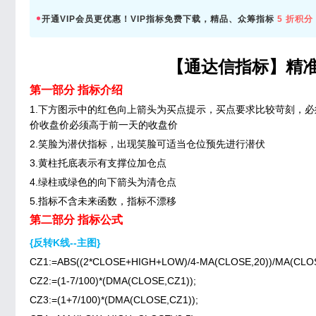
开通VIP会员更优惠！VIP指标免费下载，精品、众筹指标
5 折积分
【通达信指标】精准
第一部分 指标介绍
1.下方图示中的红色向上箭头为买点提示，买点要求比较苛刻，
价收盘价必须高于前一天的收盘价
2.笑脸为潜伏指标，出现笑脸可适当仓位预先进行潜伏
3.黄柱托底表示有支撑位加仓点
4.绿柱或绿色的向下箭头为清仓点
5.指标不含未来函数，指标不漂移
第二部分 指标公式
{反转K线--主图}
CZ1:=ABS((2*CLOSE+HIGH+LOW)/4-MA(CLOSE,20))/MA(CLOS
CZ2:=(1-7/100)*(DMA(CLOSE,CZ1));
CZ3:=(1+7/100)*(DMA(CLOSE,CZ1));