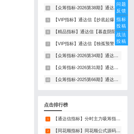
问题
【众筹指标-2026第38期】通达信【分歧转多】指标，主图、副图、选股，首板分歧低吸二波行情，信号少，胜率高，手机电脑通达信通用
反馈
指标
【VIP指标】通达信【抄底起爆】指标，主图、副图、选股，趋势缩量放量三重信号确认，解决抄底总在半山腰难题，手机电脑通达信通用
投稿
【精品指标】通达信【暮盘阴阳序】指标，副图排序，尾盘选股，电脑版量化辅助工具，尾盘排序，信号全天不变，仅限电脑通达信使用
战法
投稿
【VIP指标】通达信【独孤预警】指标，副图、选股，码力金矿独创趋势企稳预警，无未来函数，手机电脑通达信通用
【众筹指标-2026第34期】通达信【空间分歧转一致】指标，主图、副图、选股，中长线波段低吸，分歧后一致量化信号，低吸二波，无未来函数，手机电脑通达信通用
【众筹指标-2026第31期】通达信【行业板块联动】指标，主图、选股，精准捕捉板块行情，分清龙头补涨规避回落，无未来函数，仅支持电脑通达信
【众筹指标-2025第66期】通达信【底定三秦】指标，主图、副图、选股，连板龙头低吸精准量化，出票少而精，五年平均胜率92%，手机电脑通达信通用
点击排行榜
【通达信指标】分时主力吸筹指标公式，分时量中显主力（分时副图）
【同花顺指标】同花顺公式源码导入方法详细图文教程