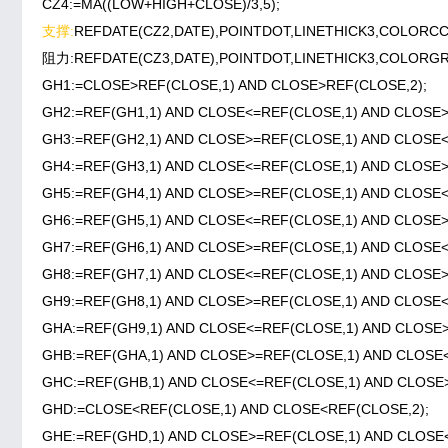
CZ4:=MA((LOW+HIGH+CLOSE)/3,5);
支撑:
REFDATE(CZ2,DATE),POINTDOT,LINETHICK3,COLORCC
阻力:REFDATE(CZ3,DATE),POINTDOT,LINETHICK3,COLORG
GH1:=CLOSE>REF(CLOSE,1) AND CLOSE>REF(CLOSE,2);
GH2:=REF(GH1,1) AND CLOSE<=REF(CLOSE,1) AND CLOSE>
GH3:=REF(GH2,1) AND CLOSE>=REF(CLOSE,1) AND CLOSE<
GH4:=REF(GH3,1) AND CLOSE<=REF(CLOSE,1) AND CLOSE>
GH5:=REF(GH4,1) AND CLOSE>=REF(CLOSE,1) AND CLOSE<
GH6:=REF(GH5,1) AND CLOSE<=REF(CLOSE,1) AND CLOSE>
GH7:=REF(GH6,1) AND CLOSE>=REF(CLOSE,1) AND CLOSE<
GH8:=REF(GH7,1) AND CLOSE<=REF(CLOSE,1) AND CLOSE>
GH9:=REF(GH8,1) AND CLOSE>=REF(CLOSE,1) AND CLOSE<
GHA:=REF(GH9,1) AND CLOSE<=REF(CLOSE,1) AND CLOSE>
GHB:=REF(GHA,1) AND CLOSE>=REF(CLOSE,1) AND CLOSE<
GHC:=REF(GHB,1) AND CLOSE<=REF(CLOSE,1) AND CLOSE>
GHD:=CLOSE<REF(CLOSE,1) AND CLOSE<REF(CLOSE,2);
GHE:=REF(GHD,1) AND CLOSE>=REF(CLOSE,1) AND CLOSE<