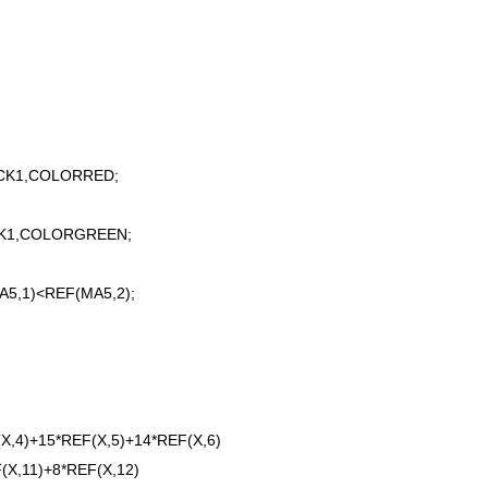
ICK1,COLORRED;
CK1,COLORGREEN;
5,1)<REF(MA5,2);
,4)+15*REF(X,5)+14*REF(X,6)
(X,11)+8*REF(X,12)