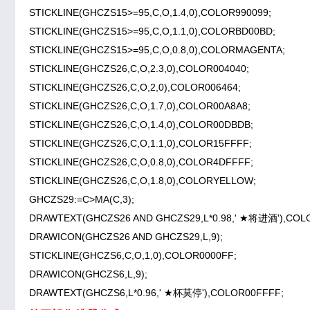
STICKLINE(GHCZS15>=95,C,O,1.4,0),COLOR990099;
STICKLINE(GHCZS15>=95,C,O,1.1,0),COLORBD00BD;
STICKLINE(GHCZS15>=95,C,O,0.8,0),COLORMAGENTA;
STICKLINE(GHCZS26,C,O,2.3,0),COLOR004040;
STICKLINE(GHCZS26,C,O,2,0),COLOR006464;
STICKLINE(GHCZS26,C,O,1.7,0),COLOR00A8A8;
STICKLINE(GHCZS26,C,O,1.4,0),COLOR00DBDB;
STICKLINE(GHCZS26,C,O,1.1,0),COLOR15FFFF;
STICKLINE(GHCZS26,C,O,0.8,0),COLOR4DFFFF;
STICKLINE(GHCZS26,C,O,1.8,0),COLORYELLOW;
GHCZS29:=C>MA(C,3);
DRAWTEXT(GHCZS26 AND GHCZS29,L*0.98,' ★将进酒'),COL
DRAWICON(GHCZS26 AND GHCZS29,L,9);
STICKLINE(GHCZS6,C,O,1,0),COLOR0000FF;
DRAWICON(GHCZS6,L,9);
DRAWTEXT(GHCZS6,L*0.96,' ★杯莫停'),COLOR00FFFF;