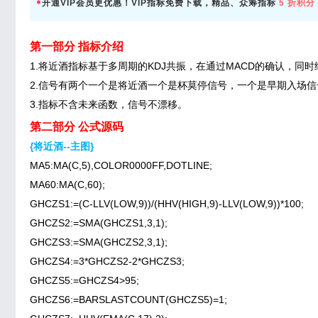
开通VIP会员更优惠！VIP指标免费下载，精品、众筹指标
5 折积分
第一部分 指标介绍
1.将近酒指标基于多周期的KDJ共振，在通过MACD的确认，
2.信号有两个一个是将近酒一个是杯莫停信号，一个是早期入场
3.指标不含未来函数，信号不漂移。
第二部分 公式源码
{将近酒--主图}
MA5:MA(C,5),COLOR0000FF,DOTLINE;
MA60:MA(C,60);
GHCZS1:=(C-LLV(LOW,9))/(HHV(HIGH,9)-LLV(LOW,9))*100;
GHCZS2:=SMA(GHCZS1,3,1);
GHCZS3:=SMA(GHCZS2,3,1);
GHCZS4:=3*GHCZS2-2*GHCZS3;
GHCZS5:=GHCZS4>95;
GHCZS6:=BARSLASTCOUNT(GHCZS5)=1;