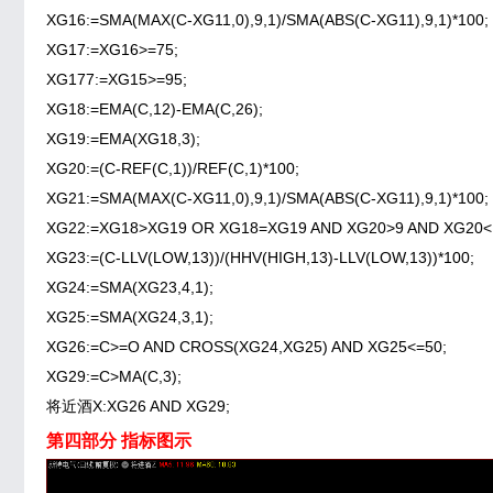
XG16:=SMA(MAX(C-XG11,0),9,1)/SMA(ABS(C-XG11),9,1)*100;
XG17:=XG16>=75;
XG177:=XG15>=95;
XG18:=EMA(C,12)-EMA(C,26);
XG19:=EMA(XG18,3);
XG20:=(C-REF(C,1))/REF(C,1)*100;
XG21:=SMA(MAX(C-XG11,0),9,1)/SMA(ABS(C-XG11),9,1)*100;
XG22:=XG18>XG19 OR XG18=XG19 AND XG20>9 AND XG20<1
XG23:=(C-LLV(LOW,13))/(HHV(HIGH,13)-LLV(LOW,13))*100;
XG24:=SMA(XG23,4,1);
XG25:=SMA(XG24,3,1);
XG26:=C>=O AND CROSS(XG24,XG25) AND XG25<=50;
XG29:=C>MA(C,3);
将近酒X:XG26 AND XG29;
第四部分 指标图示