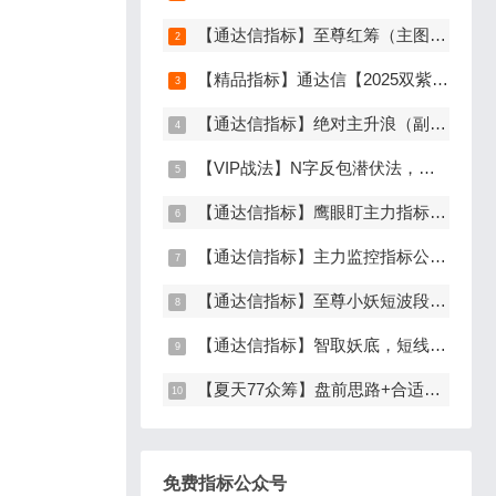
【通达信指标】至尊红筹（主图+副图+选股）原价9999元的全套指标
【精品指标】通达信【2025双紫擒龙】指标，新版主图、副图、选股，主力吸筹套装，手机电脑通达信通用
【通达信指标】绝对主升浪（副图+选股）
【VIP战法】N字反包潜伏法，主升龙头真经12级粉丝专属战法，节点潜伏
【通达信指标】鹰眼盯主力指标公式，发现主力异动资金（副图+选股）
【通达信指标】主力监控指标公式，监控主力资金和筹码异动（副图+选股）
【通达信指标】至尊小妖短波段起爆点（主图+副图+选股）
【通达信指标】智取妖底，短线精准抄底系统，主做未来上涨大波段
【夏天77众筹】盘前思路+合适位置介入点短线逻辑分享
免费指标公众号