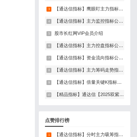
【通达信指标】鹰眼盯主力指标公式，发现主力异动资金（副图+选股）
【通达信指标】主力监控指标公式，监控主力资金和筹码异动（副图+选股）
股市长红网VIP会员介绍
【通达信指标】主力控盘指标公式，监控到主力控盘时间越长，后期爆发力越大（副图+选股）
【通达信指标】资金流向指标公式，主力加速建仓（副图+选股）
【通达信指标】主力筹码走势指标公式，主力吸筹，筹码集中度解析，挖掘大资金信号（副图+选股）
【通达信指标】倍量关键K指标公式，倍量三合一，关键起涨K线（主图+副图+选股）
【精品指标】通达信【2025双紫擒龙】指标，新版主图、副图、选股，主力吸筹套装，手机电脑通达信通用
点赞排行榜
【通达信指标】分时主力吸筹指标公式，分时量中显主力（分时副图）