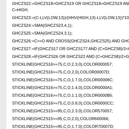
GHCZS22:=GHCZS18>GHCZS19 OR GHCZS18=GHCZS19 AND
C=HIGH;
GHCZS23:=(C-LLV(LOW,13))/(HHV(HIGH,13)-LLV(LOW,13))*10
GHCZS24:=SMA(GHCZS23,4,1);
GHCZS25:=SMA(GHCZS24,3,1);
GHCZS26:=C>=O AND CROSS(GHCZS24,GHCZS25) AND GHC
GHCZS27:=IF(GHCZS17 OR GHCZS177 AND (C+GHCZS8)/2<G
GHCZS28:=IF(GHCZS26 OR GHCZS22 AND (C+GHCZS8)/2>GH
STICKLINE(GHCZS16>=75,C,O,2.3,0),COLOR000057;
STICKLINE(GHCZS16>=75,C,O,2,0),COLOR00007D;
STICKLINE(GHCZS16>=75,C,O,1.7,0),COLOR00008C;
STICKLINE(GHCZS16>=75,C,O,1.4,0),COLOR0000A1;
STICKLINE(GHCZS16>=75,C,O,1.1,0),COLOR0000B5;
STICKLINE(GHCZS16>=75,C,O,0.8,0),COLOR0000CC;
STICKLINE(GHCZS15>=95,C,O,2.3,0),COLOR570057;
STICKLINE(GHCZS15>=95,C,O,2,0),COLOR660066;
STICKLINE(GHCZS15>=95,C,O,1.7,0),COLOR7D007D;