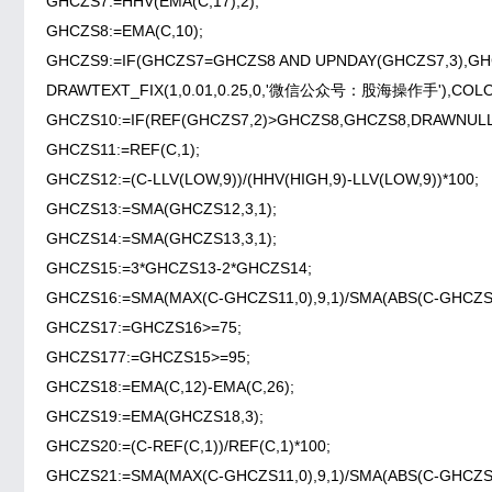
GHCZS7:=HHV(EMA(C,17),2);
GHCZS8:=EMA(C,10);
GHCZS9:=IF(GHCZS7=GHCZS8 AND UPNDAY(GHCZS7,3),GH
DRAWTEXT_FIX(1,0.01,0.25,0,'微信公众号：股海操作手'),COLO
GHCZS10:=IF(REF(GHCZS7,2)>GHCZS8,GHCZS8,DRAWNULL
GHCZS11:=REF(C,1);
GHCZS12:=(C-LLV(LOW,9))/(HHV(HIGH,9)-LLV(LOW,9))*100;
GHCZS13:=SMA(GHCZS12,3,1);
GHCZS14:=SMA(GHCZS13,3,1);
GHCZS15:=3*GHCZS13-2*GHCZS14;
GHCZS16:=SMA(MAX(C-GHCZS11,0),9,1)/SMA(ABS(C-GHCZS11
GHCZS17:=GHCZS16>=75;
GHCZS177:=GHCZS15>=95;
GHCZS18:=EMA(C,12)-EMA(C,26);
GHCZS19:=EMA(GHCZS18,3);
GHCZS20:=(C-REF(C,1))/REF(C,1)*100;
GHCZS21:=SMA(MAX(C-GHCZS11,0),9,1)/SMA(ABS(C-GHCZS11