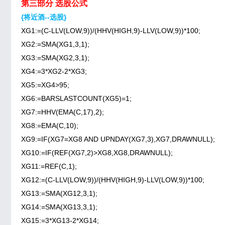
第三部分 选股公式
{将近酒--选股}
XG1:=(C-LLV(LOW,9))/(HHV(HIGH,9)-LLV(LOW,9))*100;
XG2:=SMA(XG1,3,1);
XG3:=SMA(XG2,3,1);
XG4:=3*XG2-2*XG3;
XG5:=XG4>95;
XG6:=BARSLASTCOUNT(XG5)=1;
XG7:=HHV(EMA(C,17),2);
XG8:=EMA(C,10);
XG9:=IF(XG7=XG8 AND UPNDAY(XG7,3),XG7,DRAWNULL);
XG10:=IF(REF(XG7,2)>XG8,XG8,DRAWNULL);
XG11:=REF(C,1);
XG12:=(C-LLV(LOW,9))/(HHV(HIGH,9)-LLV(LOW,9))*100;
XG13:=SMA(XG12,3,1);
XG14:=SMA(XG13,3,1);
XG15:=3*XG13-2*XG14;