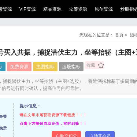
费资源
VIP资源
精品资源
众筹资源
原创资源
炒股指
您现在的位置是：
首页
>
指
号买入共振，捕捉潜伏主力，坐等抬轿（主图+
收藏
标
免费资源
主图指标
选股指标
捕捉潜伏主力，坐等抬轿（主图+选股），将近酒指标基于多周期的
个信号进行同时确认，提高信号的可靠性。
提示信息：
请在文章末尾获取资源下载链接！！！
免费
点击下方按钮自助充值，实时到账！！
免费
自助充积分
自助开会员