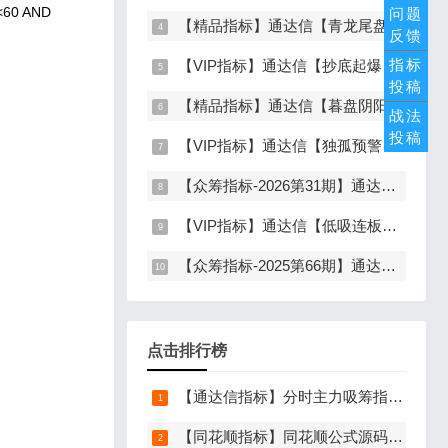
60 AND
问题
【精品指标】通达信【青龙尾盘】指标，副图排序，分时主图，排序潜伏，次日套利，信号可回看，超短策略，仅限电脑通达信使用
反馈
指标
【VIP指标】通达信【抄底起爆】指标，主图、副图、选股，趋势缩量放量三重信号确认，解决抄底总在半山腰难题，手机电脑通达信通用
投稿
【精品指标】通达信【暮盘阴阳序】指标，副图排序，尾盘选股，电脑版量化辅助工具，尾盘排序，信号全天不变，仅限电脑通达信使用
战法
投稿
【VIP指标】通达信【独孤预警】指标，副图、选股，码力金矿独创趋势企稳预警，无未来函数，手机电脑通达信通用
【众筹指标-2026第31期】通达信【行业板块联动】指标，主图、选股，精准捕捉板块行情，分清龙头补涨规避回落，无未来函数，仅支持电脑通达信
【VIP指标】通达信【低吸连板前】指标，主图、副图、选股，埋伏连板前的节点，信号不漂移，手机电脑通达信通用
【众筹指标-2025第66期】通达信【底定三秦】指标，主图、副图、选股，连板龙头低吸精准量化，出票少而精，五年平均胜率92%，手机电脑通达信通用
点击排行榜
【通达信指标】分时主力吸筹指标公式，分时量中显主力（分时副图）
【同花顺指标】同花顺公式源码导入方法详细图文教程