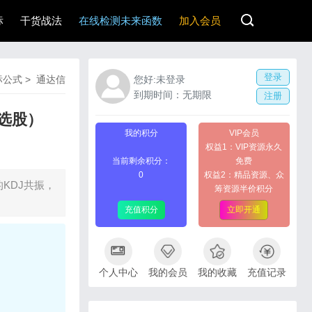
标
干货战法
在线检测未来函数
加入会员
登录
标公式
>
通达信
您好:未登录
到期时间：无期限
注册
选股）
我的积分
VIP会员
权益1：VIP资源永久
当前剩余积分：
免费
0
权益2：精品资源、众
KDJ共振，
筹资源半价积分
充值积分
立即开通
个人中心
我的会员
我的收藏
充值记录