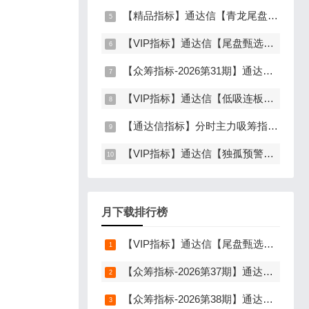
【精品指标】通达信【青龙尾盘】指标，副图排序，分时主图，排序潜伏，次日套利，信号可回看，超短策略，仅限电脑通达信使用
【VIP指标】通达信【尾盘甄选排序】指标，副图排序，短线打造的尾盘战法，今买明卖超短战法，信号可回测，仅限电脑通达信使用
【众筹指标-2026第31期】通达信【行业板块联动】指标，主图、选股，精准捕捉板块行情，分清龙头补涨规避回落，无未来函数，仅支持电脑通达信
【VIP指标】通达信【低吸连板前】指标，主图、副图、选股，埋伏连板前的节点，信号不漂移，手机电脑通达信通用
【通达信指标】分时主力吸筹指标公式，分时量中显主力（分时副图）
【VIP指标】通达信【独孤预警】指标，副图、选股，码力金矿独创趋势企稳预警，无未来函数，手机电脑通达信通用
月下载排行榜
【VIP指标】通达信【尾盘甄选排序】指标，副图排序，短线打造的尾盘战法，今买明卖超短战法，信号可回测，仅限电脑通达信使用
【众筹指标-2026第37期】通达信【谛听竞价】指标，副图排序、选股，原价5980元的早盘竞价指标，可回测历史数据，信号全天不变，开放源码可永久使用，手机电脑通达信通用
【众筹指标-2026第38期】通达信【分歧转多】指标，主图、副图、选股，首板分歧低吸二波行情，信号少，胜率高，手机电脑通达信通用