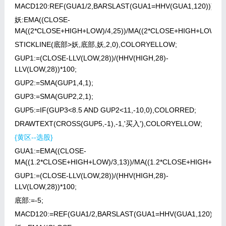
MACD120:REF(GUA1/2,BARSLAST(GUA1=HHV(GUA1,120))),CO
妖:EMA((CLOSE-
MA((2*CLOSE+HIGH+LOW)/4,25))/MA((2*CLOSE+HIGH+LOW)/4,2
STICKLINE(底部>妖,底部,妖,2,0),COLORYELLOW;
GUP1:=(CLOSE-LLV(LOW,28))/(HHV(HIGH,28)-
LLV(LOW,28))*100;
GUP2:=SMA(GUP1,4,1);
GUP3:=SMA(GUP2,2,1);
GUP5:=IF(GUP3<8.5 AND GUP2<11,-10,0),COLORRED;
DRAWTEXT(CROSS(GUP5,-1),-1,'买入'),COLORYELLOW;
{黄区--选股}
GUA1:=EMA((CLOSE-
MA((1.2*CLOSE+HIGH+LOW)/3,13))/MA((1.2*CLOSE+HIGH+LOW)/
GUP1:=(CLOSE-LLV(LOW,28))/(HHV(HIGH,28)-
LLV(LOW,28))*100;
底部:=-5;
MACD120:=REF(GUA1/2,BARSLAST(GUA1=HHV(GUA1,120))),C