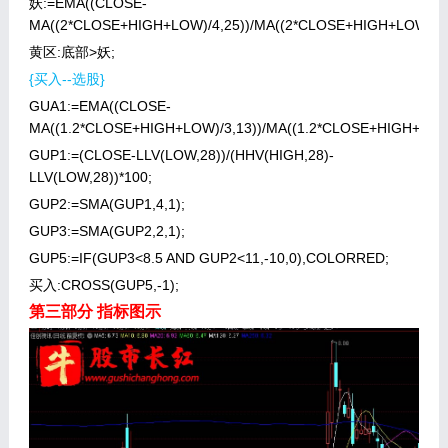
妖:=EMA((CLOSE-
MA((2*CLOSE+HIGH+LOW)/4,25))/MA((2*CLOSE+HIGH+LOW)/4,2
黄区:底部>妖;
{买入--选股}
GUA1:=EMA((CLOSE-
MA((1.2*CLOSE+HIGH+LOW)/3,13))/MA((1.2*CLOSE+HIGH+LOW)/
GUP1:=(CLOSE-LLV(LOW,28))/(HHV(HIGH,28)-
LLV(LOW,28))*100;
GUP2:=SMA(GUP1,4,1);
GUP3:=SMA(GUP2,2,1);
GUP5:=IF(GUP3<8.5 AND GUP2<11,-10,0),COLORRED;
买入:CROSS(GUP5,-1);
第三部分 指标图示