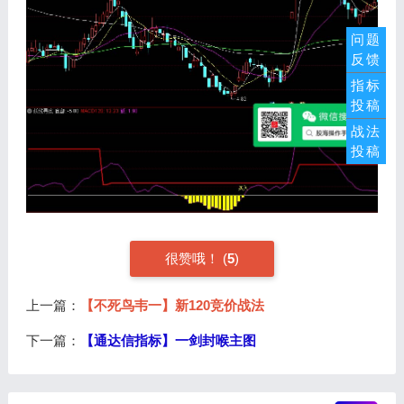
问题
反馈
指标
投稿
战法
投稿
很赞哦！ (
5
)
上一篇：
【不死鸟韦一】新120竞价战法
下一篇：
【通达信指标】一剑封喉主图