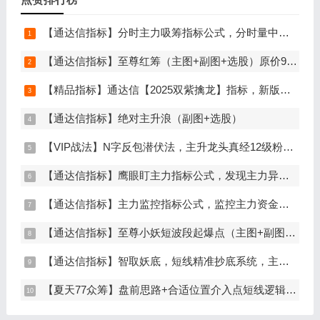
【通达信指标】分时主力吸筹指标公式，分时量中显主力（分时副图）
【通达信指标】至尊红筹（主图+副图+选股）原价9999元的全套指标
【精品指标】通达信【2025双紫擒龙】指标，新版主图、副图、选股，主力吸筹套装，手机电脑通达信通用
【通达信指标】绝对主升浪（副图+选股）
【VIP战法】N字反包潜伏法，主升龙头真经12级粉丝专属战法，节点潜伏
【通达信指标】鹰眼盯主力指标公式，发现主力异动资金（副图+选股）
【通达信指标】主力监控指标公式，监控主力资金和筹码异动（副图+选股）
【通达信指标】至尊小妖短波段起爆点（主图+副图+选股）
【通达信指标】智取妖底，短线精准抄底系统，主做未来上涨大波段
【夏天77众筹】盘前思路+合适位置介入点短线逻辑分享