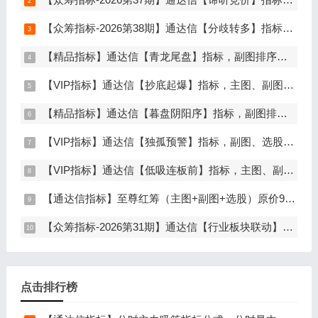
【众筹指标-2026第38期】通达信【分歧转多】指标，主图、副图、选股，首板分歧低吸二波行情，信号少，胜率高，手机电脑通达信通用
【精品指标】通达信【青龙尾盘】指标，副图排序，分时主图，排序潜伏，次日套利，信号可回看，超短策略，仅限电脑通达信使用
【VIP指标】通达信【抄底起爆】指标，主图、副图、选股，趋势缩量放量三重信号确认，解决抄底总在半山腰难题，手机电脑通达信通用
【精品指标】通达信【暮盘阴阳序】指标，副图排序，尾盘选股，电脑版量化辅助工具，尾盘排序，信号全天不变，仅限电脑通达信使用
【VIP指标】通达信【独孤预警】指标，副图、选股，码力金矿独创趋势企稳预警，无未来函数，手机电脑通达信通用
【VIP指标】通达信【低吸连板前】指标，主图、副图、选股，埋伏连板前的节点，信号不漂移，手机电脑通达信通用
【通达信指标】至尊红筹（主图+副图+选股）原价9999元的全套指标
【众筹指标-2026第31期】通达信【行业板块联动】指标，主图、选股，精准捕捉板块行情，分清龙头补涨规避回落，无未来函数，仅支持电脑通达信
点击排行榜