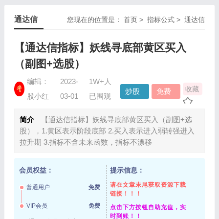
通达信
您现在的位置是：
首页
>
指标公式
>
通达信
【通达信指标】妖线寻底部黄区买入
（副图+选股）
编辑：
2023-
1W+人
收藏
炒股
免费
股小红
03-01
已围观
指标
资源
简介
【通达信指标】妖线寻底部黄区买入（副图+选
股），1.黄区表示阶段底部 2.买入表示进入弱转强进入
拉升期 3.指标不含未来函数，指标不漂移
会员权益：
提示信息：
请在文章末尾获取资源下载
普通用户
免费
链接！！！
VIP会员
免费
点击下方按钮自助充值，实
时到账！！